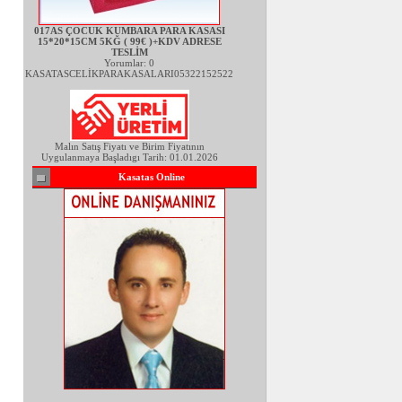
017AS ÇOCUK KUMBARA PARA KASASI
15*20*15CM 5KĞ ( 99€ )+KDV ADRESE
TESLİM
Yorumlar: 0
KASATASCELİKPARAKASALARI05322152522
Malın Satış Fiyatı ve Birim Fiyatının
Uygulanmaya Başladıgı Tarih: 01.01.2026
Kasatas Online