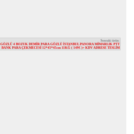
Sonraki ürün:
A GÖZLÜ 4 BOZUK DEMİR PARA GÖZLÜ İSTANBUL PANORA MİMARLIK PTT
BANK PARA ÇEKMECESİ 12*45*45cm 11KĞ ( 149€ )+ KDV ADRESE TESLİM