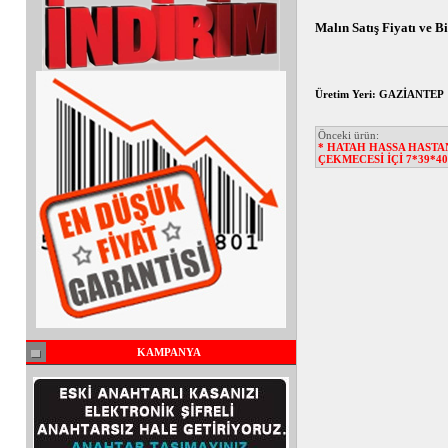
Malın Satış Fiyatı ve 
Üretim Yeri: GAZİANTEP
Önceki ürün:
* HATAH HASSA HASTAN
ÇEKMECESİ İÇİ 7*39*4
KAMPANYA