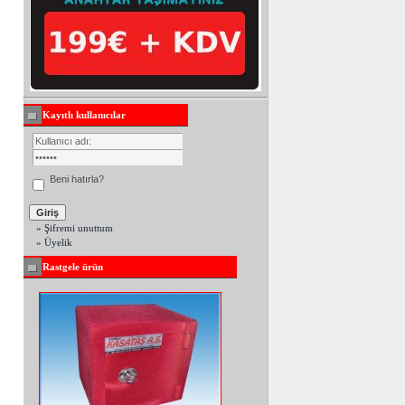
Kayıtlı kullanıcılar
Beni hatırla?
» Şifremi unuttum
» Üyelik
Rastgele ürün