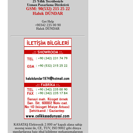
25 Yıllık Tecrübesiyle
Uzman Pazarlama Direktörü
GSM: 90(532) 215 25 22
Haluk DÜNDAR
Get Help
+90342 235 00 90
Haluk DÜNDAR
KASATAŞ Elektronik 2.000 m² kapalı alana sahip
montaj tesisi ile, CE, TUV, ISO 9002 gibi dünya
standartlarına haiz ithal kilitleme mekanizmalarının