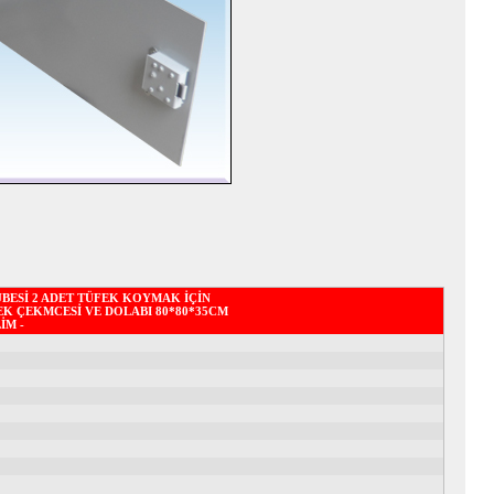
ÜBESİ 2 ADET TÜFEK KOYMAK İÇİN
EK ÇEKMCESİ VE DOLABI 80*80*35CM
İM -