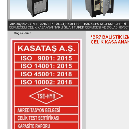
Ana sayfa
/
25-) PTT BANK TİPİ PARA ÇEKMECESİ - BANKA PARA ÇEKMECELERİ 
ÇEKMECELİ ÇELİK KASA ANAHTARLI SİLAH TÜFEK ÇEKMCESİ VE DOLABI 80*80*3
Hoş Geldiniz
*BR7 BALİSTİK İ
ÇELİK KASA ANAH