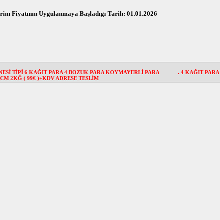
Birim Fiyatının Uygulanmaya Başladıgı Tarih: 01.01.2026
ESİ TİPİ 6 KAĞIT PARA 4 BOZUK PARA KOYMAYERLİ PARA
. 4 KAĞIT PAR
0CM 2KĞ ( 99€ )+KDV ADRESE TESLİM