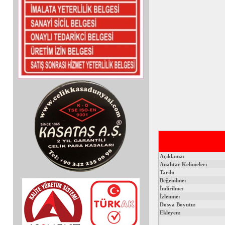
Açıklama:
Anahtar Kelimeler:
Tarih:
Beğenilme:
İndirilme:
İzlenme:
Dosya Boyutu:
Ekleyen: