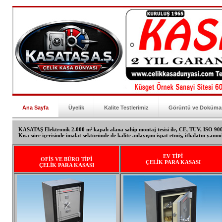
Ana Sayfa
Üyelik
Kalite Testlerimiz
Görüntü ve Doküma
KASATAŞ Elektronik 2.000 m² kapalı alana sahip montaj tesisi ile, CE, TUV, ISO 9002 
Kısa süre içerisinde imalat sektöründe de kalite anlayışını ispat etmiş, ithalatın yanınd
EV TİPİ
OFİS VE BÜRO TİPİ
ÇELİK PARA KASASI
ÇELİK PARA KASASI