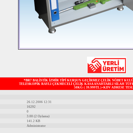
*BR7 BALİSTİK İZMİR TİPİ KURŞUN GEÇİRMEZ ÇELİK NÖBET KUL
TELESKOPİK RAYLI ÇEKMECELİ ÇELİK KASA ANAHTARLI SİLAH TÜF
50KĞ ( 39.999TL )+KDV ADRESE TESL
26.12.2006 12:31
16292
0
3.00 (2 Oylama)
141.2 KB
Administrator