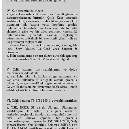
d. 30 dk üzerinde sürebilecek karşı güvenlik
IV. Kilit sistemini belirleyin
a. Çelik kasalarda kilit sistemi en önemli güvenlik
parametrelerinden birisidir. Çelik Kasa üzerinde
anahtarlı kilit, elektronik şifreli kilit ve çevirmeli kilit
sistemleri tek başına veya kombine şekilde
bulunabilir. Tecrübelerimiz kasa üzerinde bir adet
elektronik şifre ve bir adet çevirmeli (mekanik)
bulunmasının güvenlik avantajı sağladığını
göstermektedir. Kaliteli bir elektronik şifreli kilit en
iyi korumayı sağlayacaktır.
b. Önerdiğimiz şifre ve kilit markaları; Kasataş, M-
lock, Stuv, Mauer, La Gard veya Sargent &
Greenleaf
c. Kilit sistemlerinde en üst düzey güvenlik için satış
danışmanınızdan “Cam Kilit” hakkında bilgi alın.
V. Çelik kasanın sac kalınlıklarına ve dolgu
malzemesine dikkat edin.
a. Sac kalınlıkları, kullanılan dolgu malzemesi ve
kapılarda kullanılan fitiller çelik kasanın güvenlik
düzeyini, ısı geçirmezliğini doğrudan etkilemektedir.
Güvenlik ihtiyacınızın seviyesine bağlı olarak tercih
edebilceğiniz farklı özellikler sunulmaktadır.
VI. Çelik kasanın TS EN 1143-1 güvenlik sertifikası
var mı?
a. TSE, ECBS, SP ya da UL gibi Uluslararası
sertifikasyon kuruluşları, çelik para kasalarını
testlerden geçirerek, standartlara uygunluğu kontrol
eder ve dünya çapında bir güvenlik
standardizasyonu oluştururlar. ISO 9001:2008, Satiş
sonrasi Hizmet Yeri Yeterlilik Belgesi ( SSHYB ) ve
TS EN 1143-1 sertifikası, alacağınız çelik kasanın