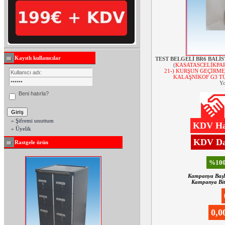
Kayıtlı kullanıcılar
TEST BELGELİ BR6 BALİS
(
KASATASCELİKPAR
21-) KURŞUN GEÇİRME
KALAŞNİKOF G3 TÜ
Yo
Beni hatırla?
» Şifremi unuttum
KDV Har
» Üyelik
KDV Dah
Rastgele ürün
%100
Kampanya Başl
Kampanya Biti
0,