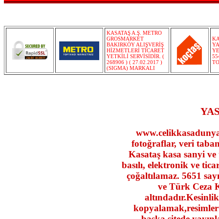
KASATAŞ A.Ş. METRO
GROSMARKET
KA
BAKIRKÖY ALIŞVERİŞ
YA
HİZMETLERİ TİCARET
YE
YETKİLİ SERVİSİDİR. (
55
268906 ) ( 27.02.2017 )
TO
(SIGMA) MARKALI
YAS
www.celikkasadunyasi
fotoğraflar, veri taban
Kasataş kasa sanyi ve ti
basılı, elektronik ve tic
çoğaltılamaz. 5651 say
ve Türk Ceza 
altındadır.Kesinlik
kopyalamak,resimler 
başka sitede yayın