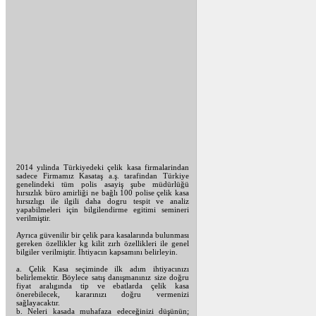
2014 yılinda Türkiyedeki çelik kasa firmalarindan
sadece Firmamız Kasataş a.ş. tarafindan Türkiye
genelindeki tüm polis asayiş şube müdürlüğü
hırsızlık büro amirliği ne bağlı 100 polise çelik kasa
hırsızlıgı ile ilgili daha dogru tespit ve analiz
yapabilmeleri için bilgilendirme egitimi semineri
verilmiştir.
Ayrıca güvenilir bir çelik para kasalarında bulunması
gereken özellikler kg kilit zırh özellikleri ile genel
bilgiler verilmiştir. İhtiyacın kapsamını belirleyin.
a. Çelik Kasa seçiminde ilk adım ihtiyacınızı
belirlemektir. Böylece satış danışmanınız size doğru
fiyat aralıgında tip ve ebatlarda çelik kasa
önerebilecek, kararınızı doğru vermenizi
sağlayacaktır.
b. Neleri kasada muhafaza edeceğinizi düşünün;