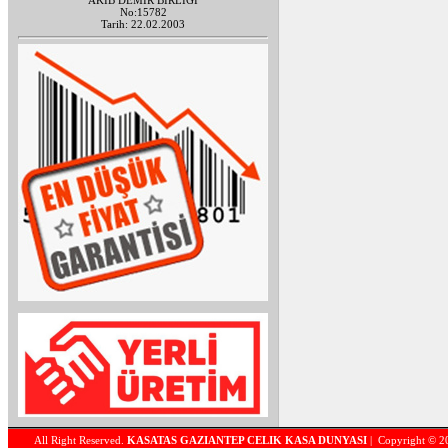
AKİB DEMİR BİRLİĞİ
No:15782
Tarih: 22.02.2003
All Right Reserved.
KASATAS GAZIANTEP CELIK KASA DUNYASI
| Copyright © 2