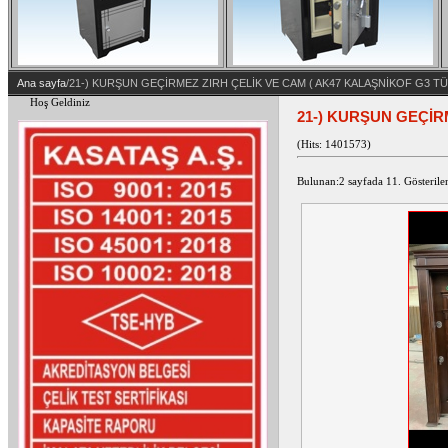
Ana sayfa
/21-) KURŞUN GEÇİRMEZ ZIRH ÇELİK VE CAM ( AK47 KALAŞNİKOF G3 TÜ
Hoş Geldiniz
21-) KURŞUN GEÇİR
(Hits: 1401573)
Bulunan:2 sayfada 11. Gösterilen