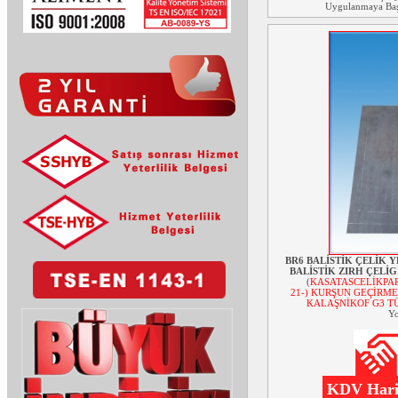
Uygulanmaya Başl
BR6 BALİSTİK ÇELİK Y
BALİSTİK ZIRH ÇELİGİ
(
KASATASCELİKPAR
21-) KURŞUN GEÇİRME
KALAŞNİKOF G3 TÜ
Yo
KDV Hariç