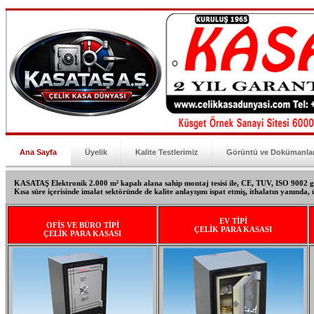
Ana Sayfa
Üyelik
Kalite Testlerimiz
Görüntü ve Dokümanla
KASATAŞ Elektronik 2.000 m² kapalı alana sahip montaj tesisi ile, CE, TUV, ISO 9002 gib
Kısa süre içerisinde imalat sektöründe de kalite anlayışını ispat etmiş, ithalatın yanında, ü
EV TİPİ
OFİS VE BÜRO TİPİ
ÇELİK PARA KASASI
ÇELİK PARA KASASI