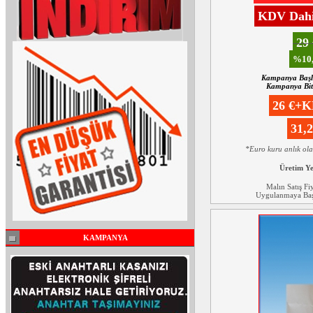
KDV Dahil
29
%10,
Kampanya Başl
Kampanya Biti
26 €+
31,
*Euro kuru anlık ol
Üretim Y
Malın Satış Fi
Uygulanmaya Başl
KAMPANYA