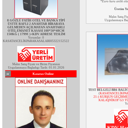
*Euro kuru anlık ol
Üretim Y
Malın Satış Fi
Uygulanmaya Başl
8 GÖZLÜ FATİH OTEL VE BANKA TİPİ
ÜSTTE RAFLI 2 ANAHTAR BİRARAYA
GELMEDEN AÇILMAYAN ANAHTARLI
OTEL EMANET KASASI 108*50*48CM
150KĞ ( 1799€ )+KDV ADRESE TESLİM
Yorumlar: 0
KASATASCELİKPARAKASALARI05322152522
Malın Satış Fiyatı ve Birim Fiyatının
Uygulanmaya Başladıgı Tarih: 01.01.2026
Kasatas Online
TEST BELGELİ BR6 BALİS
(
KASATASCELİKPAR
21-) KURŞUN GEÇİRME
KALAŞNİKOF G3 TÜ
Yo
KDV Hari