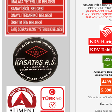
. GRAND STİLL DOOR
ÇELİK KAPI 210*
(
KASATASCELİKPAR
21-) KURŞUN GEÇİRME
KALAŞNİKOF G3 TÜ
Yo
KDV Hariç:
KDV Dahil:
599
%25,
Kampanya Başl
Kampanya Biti
4499
5.39
*Euro kuru anlık ol
Üretim Y
Malın Satış Fi