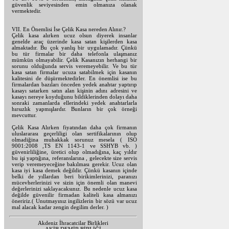
güvenlik seviyesinden emin olmanıza olanak
vermektedir.
VII. En Önemlisi İse Çelik Kasa nereden Alınır.?
Çelik kasa alırken ucuz olsun diyerek insanlar
genelde araç üzerinde kasa satan kişilerden kasa
almaktadır. Bu çok yanlış bir uygulamadır. Çünkü
bu tür firmalar bir daha telefonla ulaşmanız
mümkün olmayabilir. Çelik Kasanızın herhangi bir
sorunu olduğunda servis veremeyebilir. Ve bu tür
kasa satan firmalar ucuza satabilmek için kasanın
kalitesini de düşürmektedirler. En önemlisi ise bu
firmalardan bazıları önceden yedek anahtar yaptırıp
kasayı satarken satın alan kişinin adını adresini ve
kasayı nereye koyduğunu bildiklerinden dolayı daha
sonraki zamanlarda ellerindeki yedek anahtarlarla
hırsızlık yapmışlardır. Bunların bir çok örneği
mevcuttur.
Çelik Kasa Alırken fiyatından daha çok firmanın
uluslararası geçerliligi olan sertifikalarının olup
olmadiğina muhakkak sorunuz mesela ( ISO
9001:2008 ,TS EN 1143-1 ve SSHYB vb. )
güvenirliliğine, üretici olup olmadığına, kaç yıldır
bu işi yaptığına, referanslarına , gelecekte size servis
verip veremeyeceğine bakılması gerekir. Ucuz olan
kasa iyi kasa demek değildir. Çünkü kasanın içinde
belki de yıllardan beri birikimlerinizi, paranızı
mücevherlerinizi ve sizin için önemli olan manevi
değerlerinizi saklayacaksınız. Bu nedenle ucuz kasa
değilde güvenilir firmadan kaliteli kasa almanızı
öneririz.( Unutmayınız ingilizlerin bir sözü var ucuz
mal alacak kadar zengin degilim derler. )
Akdeniz İhracatcilar Birlikleri