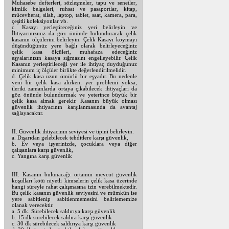
Muhasebe defterleri, sözleşmeler, tapu ve senetler,
kimlik belgeleri, ruhsat ve pasaportlar, kitap,
mücevherat, silah, laptop, tablet, saat, kamera, para,
çeşitli koleksiyonlar vb.
c. Kasayı yerleştireceğiniz yeri belirleyin ve
İhtiyacınızınız da göz önünde bulundurarak çelik
kasanın ölçülerini belirleyin. Çelik Kasayı koymayı
düşündüğünüz yere bağlı olarak belirleyeceğiniz
çelik kasa ölçüleri, muhafaza edeceğiniz
eşyalarınızın kasaya sığmasını engelleyebilir. Çelik
Kasanın yerleştirileceği yer ile ihtiyaç duyduğunuz
minimum iç ölçüler birlikte değerlendirilmelidir.
d. Çelik kasa uzun ömürlü bir eşyadır. Bu nedenle
yeni bir çelik kasa alırken, yer problemi yoksa,
ileriki zamanlarda ortaya çıkabilecek ihtiyaçları da
göz önünde bulundurmak ve yeterince büyük bir
çelik kasa almak gerekir. Kasanın büyük olması
güvenlik ihtiyacının karşılanmasında da avantaj
sağlayacaktır.
II. Güvenlik ihtiyacının seviyesi ve tipini belirleyin.
a. Dışarıdan gelebilecek tehditlere karşı güvenlik,
b. Ev veya işyerinizde, çocuklara veya diğer
çalışanlara karşı güvenlik,
c. Yangına karşı güvenlik
III. Kasanın bulunacağı ortamın mevcut güvenlik
koşulları kötü niyetli kimselerin çelik kasa üzerinde
hangi süreyle rahat çalışmasına izin verebilmektedir.
Bu çelik kasanın güvenlik seviyesini ve mümkün ise
yere sabitlenip sabitlenmemesini belirlememize
olanak verecektir.
a. 5 dk. Sürebilecek saldırıya karşı güvenlik
b. 15 dk sürebilecek saldıra karşı güvenlik
c. 30 dk sürebilecek saldırıya karşı güvenlik