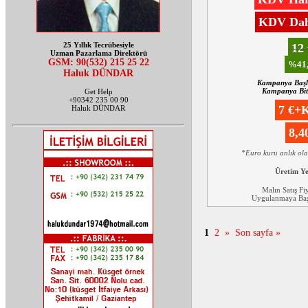
KDV Dahi
25 Yıllık Tecrübesiyle
12
Uzman Pazarlama Direktörü
GSM: 90(532) 215 25 22
%41,
Haluk DÜNDAR
Kampanya Başl
Kampanya Biti
Get Help
+90342 235 00 90
7 €+
Haluk DÜNDAR
8,
*Euro kuru anlık ol
Üretim Y
Malın Satış Fi
Uygulanmaya Başl
1
2
»
Son sayfa »