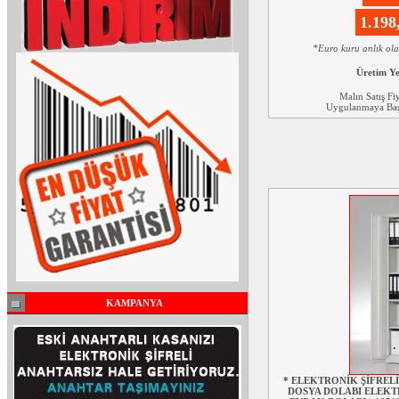
1.19
*Euro kuru anlık ol
Üretim Y
Malın Satış Fi
Uygulanmaya Başl
KAMPANYA
* ELEKTRONİK ŞİFRELİ
DOSYA DOLABI ELEKT