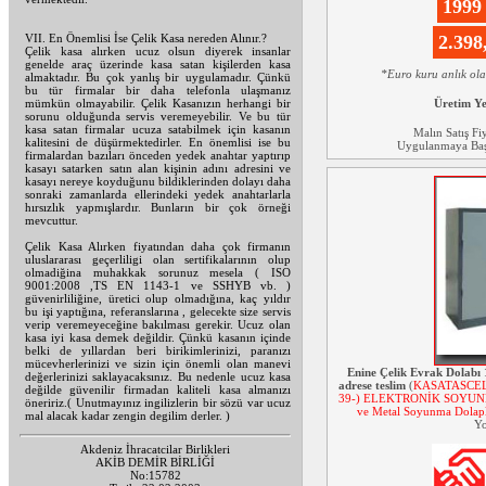
1999
VII. En Önemlisi İse Çelik Kasa nereden Alınır.?
2.39
Çelik kasa alırken ucuz olsun diyerek insanlar
genelde araç üzerinde kasa satan kişilerden kasa
*Euro kuru anlık ol
almaktadır. Bu çok yanlış bir uygulamadır. Çünkü
bu tür firmalar bir daha telefonla ulaşmanız
mümkün olmayabilir. Çelik Kasanızın herhangi bir
Üretim Y
sorunu olduğunda servis veremeyebilir. Ve bu tür
kasa satan firmalar ucuza satabilmek için kasanın
Malın Satış Fi
kalitesini de düşürmektedirler. En önemlisi ise bu
Uygulanmaya Başl
firmalardan bazıları önceden yedek anahtar yaptırıp
kasayı satarken satın alan kişinin adını adresini ve
kasayı nereye koyduğunu bildiklerinden dolayı daha
sonraki zamanlarda ellerindeki yedek anahtarlarla
hırsızlık yapmışlardır. Bunların bir çok örneği
mevcuttur.
Çelik Kasa Alırken fiyatından daha çok firmanın
uluslararası geçerliligi olan sertifikalarının olup
olmadiğina muhakkak sorunuz mesela ( ISO
9001:2008 ,TS EN 1143-1 ve SSHYB vb. )
güvenirliliğine, üretici olup olmadığına, kaç yıldır
bu işi yaptığına, referanslarına , gelecekte size servis
verip veremeyeceğine bakılması gerekir. Ucuz olan
kasa iyi kasa demek değildir. Çünkü kasanın içinde
belki de yıllardan beri birikimlerinizi, paranızı
mücevherlerinizi ve sizin için önemli olan manevi
Enine Çelik Evrak Dolab
değerlerinizi saklayacaksınız. Bu nedenle ucuz kasa
adrese teslim
(
KASATASCEL
değilde güvenilir firmadan kaliteli kasa almanızı
39-) ELEKTRONİK SOYUNMA
öneririz.( Unutmayınız ingilizlerin bir sözü var ucuz
ve Metal Soyunma Dolapl
mal alacak kadar zengin degilim derler. )
Yo
Akdeniz İhracatcilar Birlikleri
AKİB DEMİR BİRLİĞİ
No:15782