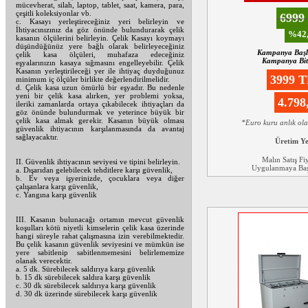
mücevherat, silah, laptop, tablet, saat, kamera, para,
çeşitli koleksiyonlar vb.
699
c. Kasayı yerleştireceğiniz yeri belirleyin ve
İhtiyacınızınız da göz önünde bulundurarak çelik
%42,
kasanın ölçülerini belirleyin. Çelik Kasayı koymayı
düşündüğünüz yere bağlı olarak belirleyeceğiniz
Kampanya Başl
çelik kasa ölçüleri, muhafaza edeceğiniz
Kampanya Biti
eşyalarınızın kasaya sığmasını engelleyebilir. Çelik
Kasanın yerleştirileceği yer ile ihtiyaç duyduğunuz
3999 
minimum iç ölçüler birlikte değerlendirilmelidir.
d. Çelik kasa uzun ömürlü bir eşyadır. Bu nedenle
yeni bir çelik kasa alırken, yer problemi yoksa,
4.79
ileriki zamanlarda ortaya çıkabilecek ihtiyaçları da
göz önünde bulundurmak ve yeterince büyük bir
çelik kasa almak gerekir. Kasanın büyük olması
*Euro kuru anlık ol
güvenlik ihtiyacının karşılanmasında da avantaj
sağlayacaktır.
Üretim Y
Malın Satış Fi
II. Güvenlik ihtiyacının seviyesi ve tipini belirleyin.
Uygulanmaya Başl
a. Dışarıdan gelebilecek tehditlere karşı güvenlik,
b. Ev veya işyerinizde, çocuklara veya diğer
çalışanlara karşı güvenlik,
c. Yangına karşı güvenlik
III. Kasanın bulunacağı ortamın mevcut güvenlik
koşulları kötü niyetli kimselerin çelik kasa üzerinde
hangi süreyle rahat çalışmasına izin verebilmektedir.
Bu çelik kasanın güvenlik seviyesini ve mümkün ise
yere sabitlenip sabitlenmemesini belirlememize
olanak verecektir.
a. 5 dk. Sürebilecek saldırıya karşı güvenlik
b. 15 dk sürebilecek saldıra karşı güvenlik
c. 30 dk sürebilecek saldırıya karşı güvenlik
d. 30 dk üzerinde sürebilecek karşı güvenlik