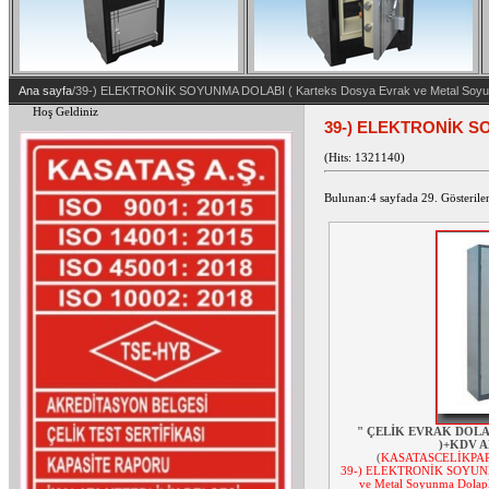
Ana sayfa
/39-) ELEKTRONİK SOYUNMA DOLABI ( Karteks Dosya Evrak ve Metal Soyunma
Hoş Geldiniz
39-) ELEKTRONİK SOY
(Hits: 1321140)
Bulunan:4 sayfada 29. Gösterilen
" ÇELİK EVRAK DOLAB
)+KDV 
(
KASATASCELİKPAR
39-) ELEKTRONİK SOYUNMA
ve Metal Soyunma Dolapl