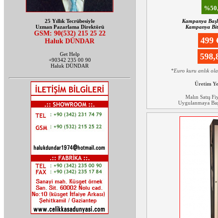
%50,
25 Yıllık Tecrübesiyle
Kampanya Başl
Uzman Pazarlama Direktörü
Kampanya Biti
GSM: 90(532) 215 25 22
499
Haluk DÜNDAR
Get Help
598
+90342 235 00 90
Haluk DÜNDAR
*Euro kuru anlık ol
Üretim Y
Malın Satış Fi
Uygulanmaya Başl