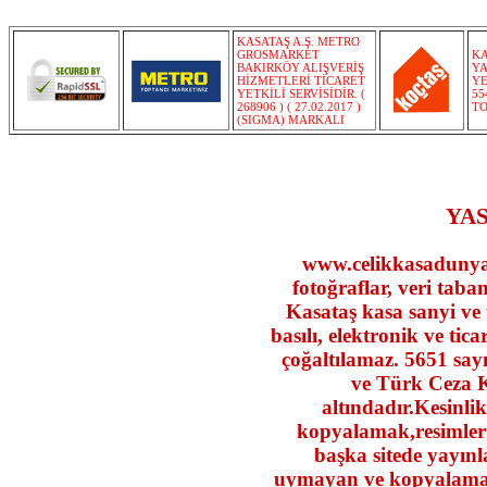
KASATAŞ A.Ş. METRO
GROSMARKET
KA
BAKIRKÖY ALIŞVERİŞ
YA
HİZMETLERİ TİCARET
YE
YETKİLİ SERVİSİDİR. (
55
268906 ) ( 27.02.2017 )
TO
(SIGMA) MARKALI
YAS
www.celikkasadunyasi
fotoğraflar, veri taban
Kasataş kasa sanyi ve ti
basılı, elektronik ve tic
çoğaltılamaz. 5651 say
ve Türk Ceza 
altındadır.Kesinlik
kopyalamak,resimler 
başka sitede yayın
uymayan ve kopyalama 