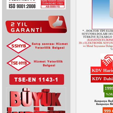
* . DOKTOR TİPİ EL
SOYUNMA DOLABI 105*
TÜRKİYE İÇİ KARGO 
(
KASATASCELİKPAR
39-) ELEKTRONİK SOYUNMA
ve Metal Soyunma Dolapl
Yo
KDV Hariç
KDV Dahil
199
%50,
Kampanya Başl
Kampanya Biti
999