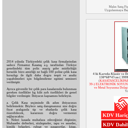
Malın Satış Fi
Uygulanmaya Başl
2014 yılinda Türkiyedeki çelik kasa firmalarindan
sadece Firmamız Kasataş a.ş. tarafindan Türkiye
genelindeki tüm polis asayiş şube müdürlüğü
hırsızlık büro amirliği ne bağlı 100 polise çelik kasa
4 lü Karteks Klasör ve D
hırsızlıgı ile ilgili daha dogru tespit ve analiz
130*68*47cm ( 399
yapabilmeleri için bilgilendirme egitimi semineri
(
KASATASCELİKPAR
verilmiştir.
39-) ELEKTRONİK SOYUNMA
ve Metal Soyunma Dolapl
Ayrıca güvenilir bir çelik para kasalarında bulunması
Yo
gereken özellikler kg kilit zırh özellikleri ile genel
bilgiler verilmiştir. İhtiyacın kapsamını belirleyin.
a. Çelik Kasa seçiminde ilk adım ihtiyacınızı
belirlemektir. Böylece satış danışmanınız size doğru
fiyat aralıgında tip ve ebatlarda çelik kasa
önerebilecek, kararınızı doğru vermenizi
KDV Hariç:
sağlayacaktır.
b. Neleri kasada muhafaza edeceğinizi düşünün;
Muhasebe defterleri, sözleşmeler, tapu ve senetler,
KDV Dahil:
kimlik belgeleri, ruhsat ve pasaportlar, kitap,