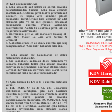
IV. Kilit sistemini belirleyin
a. Çelik kasalarda kilit sistemi en önemli güvenlik
parametrelerinden birisidir. Çelik Kasa üzerinde
anahtarlı kilit, elektronik şifreli kilit ve çevirmeli kilit
sistemleri tek başına veya kombine şekilde
bulunabilir. Tecrübelerimiz kasa üzerinde bir adet
elektronik şifre ve bir adet çevirmeli (mekanik)
bulunmasının güvenlik avantajı sağladığını
göstermektedir. Kaliteli bir elektronik şifreli kilit en
iyi korumayı sağlayacaktır.
DİKEY PAFTA DOLABI 19
b. Önerdiğimiz şifre ve kilit markaları; Kasataş, M-
KALINLIGINA GÖRE 50
lock, Stuv, Mauer, La Gard veya Sargent &
PAFTA DOLABI 135*90,
Greenleaf
ADRE
c. Kilit sistemlerinde en üst düzey güvenlik için satış
(
KASATASCELİKPAR
danışmanınızdan “Cam Kilit” hakkında bilgi alın.
39-) ELEKTRONİK SOYUNMA
ve Metal Soyunma Dolapl
Yo
V. Çelik kasanın sac kalınlıklarına ve dolgu
malzemesine dikkat edin.
a. Sac kalınlıkları, kullanılan dolgu malzemesi ve
kapılarda kullanılan fitiller çelik kasanın güvenlik
düzeyini, ısı geçirmezliğini doğrudan etkilemektedir.
Güvenlik ihtiyacınızın seviyesine bağlı olarak tercih
KDV Hariç:
edebilceğiniz farklı özellikler sunulmaktadır.
KDV Dahil:
VI. Çelik kasanın TS EN 1143-1 güvenlik sertifikası
var mı?
a. TSE, ECBS, SP ya da UL gibi Uluslararası
299
sertifikasyon kuruluşları, çelik para kasalarını
testlerden geçirerek, standartlara uygunluğu kontrol
%33,
eder ve dünya çapında bir güvenlik
standardizasyonu oluştururlar. ISO 9001:2008, Satiş
sonrasi Hizmet Yeri Yeterlilik Belgesi ( SSHYB ) ve
Kampanya Başl
TS EN 1143-1 sertifikası, alacağınız çelik kasanın
Kampanya Biti
güvenlik seviyesinden emin olmanıza olanak
vermektedir.