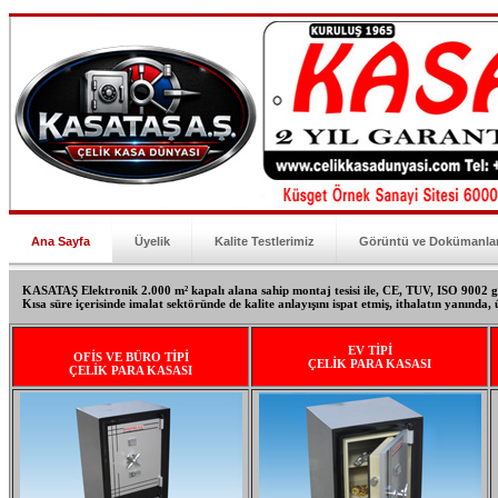
Ana Sayfa
Üyelik
Kalite Testlerimiz
Görüntü ve Dokümanla
KASATAŞ Elektronik 2.000 m² kapalı alana sahip montaj tesisi ile, CE, TUV, ISO 9002 gib
Kısa süre içerisinde imalat sektöründe de kalite anlayışını ispat etmiş, ithalatın yanında, ü
EV TİPİ
OFİS VE BÜRO TİPİ
ÇELİK PARA KASASI
ÇELİK PARA KASASI