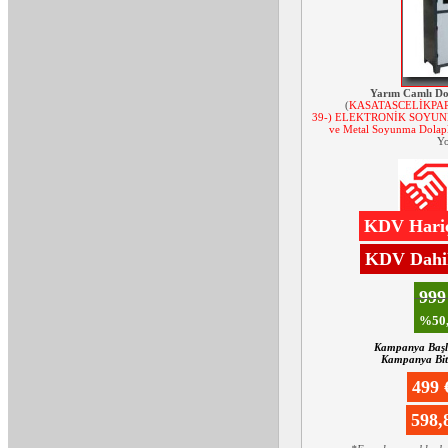
Yarım Camlı Do
(
KASATASCELİKPAR
39-) ELEKTRONİK SOYUNMA
ve Metal Soyunma Dolapl
Yo
KDV Hariç
KDV Dahil
99
%50,
Kampanya Başl
Kampanya Biti
499
598