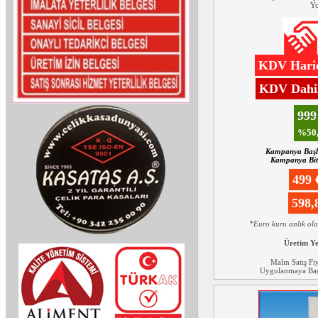
Yo
KDV Hariç
KDV Dahil
99
%50,
Kampanya Başl
Kampanya Biti
499
598
*Euro kuru anlık ol
Üretim Y
Malın Satış Fi
Uygulanmaya Başl