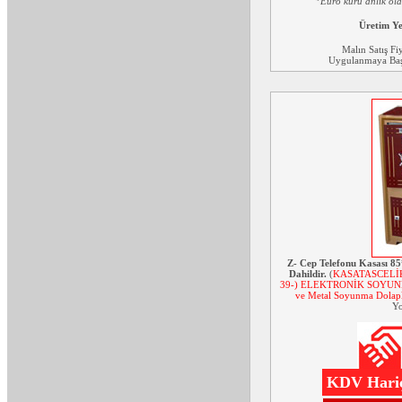
*Euro kuru anlık ol
Üretim Y
Malın Satış Fi
Uygulanmaya Başl
Z- Cep Telefonu Kasası 
Dahildir.
(
KASATASCELİ
39-) ELEKTRONİK SOYUNMA
ve Metal Soyunma Dolapl
Yo
KDV Hariç