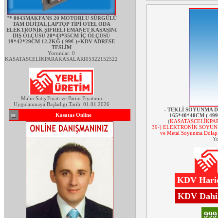
"* 0043MAKFANS 20 MOTORLU SÜRGÜLÜ
TAM DİJİTAL LAPTOP TİPİ OTEL ODA
ELEKTRONİK ŞİFRELİ EMANET KASASINI
DIŞ ÖLÇÜSÜ 20*43*35CM İÇ ÖLÇÜSÜ
19*42*29CM 12.2KĞ ( 99€ )+KDV ADRESE
TESLİM
Yorumlar: 0
KASATASCELİKPARAKASALARI05322152522
Malın Satış Fiyatı ve Birim Fiyatının
Uygulanmaya Başladıgı Tarih: 01.01.2026
- TEKLİ SOYUNMA D
Kasatas Online
165*40*40CM ( 49
(
KASATASCELİKPAR
39-) ELEKTRONİK SOYUNMA
ve Metal Soyunma Dolapl
Yo
KDV Hariç
KDV Dahil
99