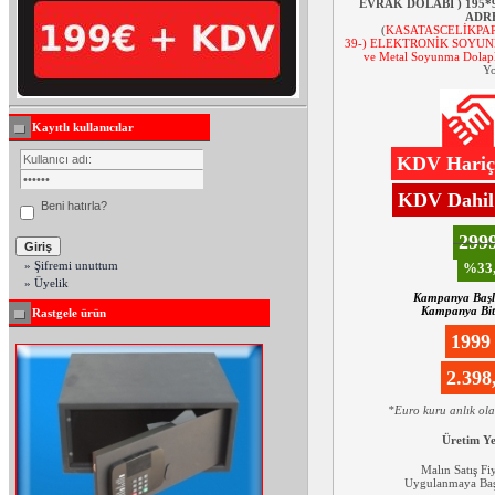
EVRAK DOLABI ) 195*
ADRE
(
KASATASCELİKPAR
39-) ELEKTRONİK SOYUNMA
ve Metal Soyunma Dolapl
Yo
Kayıtlı kullanıcılar
KDV Hariç:
KDV Dahil:
Beni hatırla?
299
» Şifremi unuttum
%33,
» Üyelik
Kampanya Başl
Kampanya Biti
Rastgele ürün
1999
2.39
*Euro kuru anlık ol
Üretim Y
Malın Satış Fi
Uygulanmaya Başl