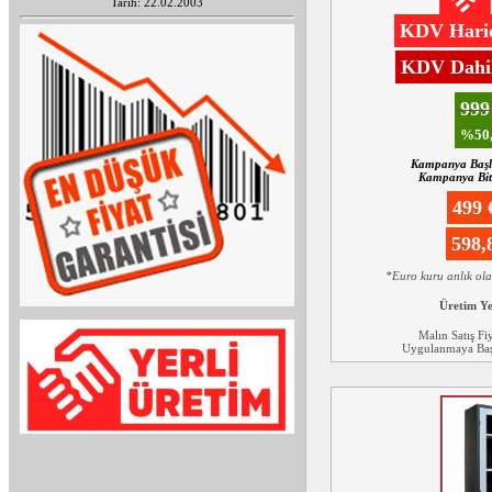
Tarih: 22.02.2003
KDV Hariç
KDV Dahil
99
%50,
Kampanya Başl
Kampanya Biti
499
598
*Euro kuru anlık ol
Üretim Y
Malın Satış Fi
Uygulanmaya Başl