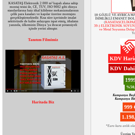
KASATAŞ Elektronik 2.000 m² kapalı alana sahip
montaj tesisi ile, CE, TUV, ISO 9002 gibi dünya
standartlarına haiz ithal kilitleme mekanizmalarının
çelik para kasaları ve kapılar üzerine montajını
10 GÖZLÜ VE AYRICA M
gerçekleştirmektedir. Kısa süre içerisinde imalat
İSİMLİKLİ EMANET DOLA
sektöründe de kalite anlayışını ispat etmiş, ithalatın
(
KASATASCELİKPAR
yanında, ülkemizin Dünya 'ya ihracat potansiyeli
39-) ELEKTRONİK SOYUNMA
içinde yerini almıştır.
ve Metal Soyunma Dolapl
Yo
Tanıtım Filmimiz
KDV Hariç
KDV Dahil
199
%50,
Kampanya Başl
Kampanya Biti
Haritada Biz
999
1.19
*Euro kuru anlık ol
Üretim Y