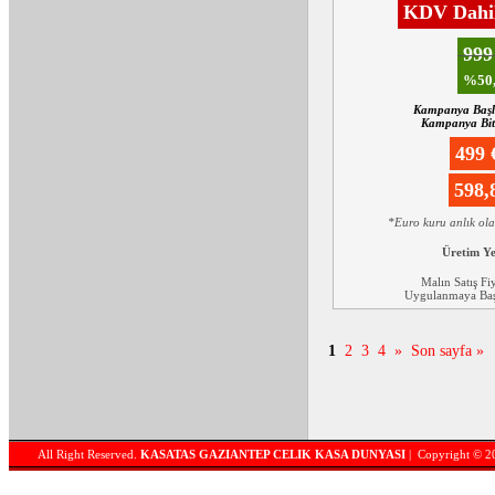
KDV Dahil
99
%50,
Kampanya Başl
Kampanya Biti
499
598
*Euro kuru anlık ol
Üretim Y
Malın Satış Fi
Uygulanmaya Başl
1
2
3
4
»
Son sayfa »
All Right Reserved.
KASATAS GAZIANTEP CELIK KASA DUNYASI
| Copyright © 2